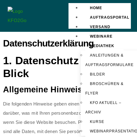
HOME
AUFTRAGSPORTAL
VERSAND
WEBINARE
Datenschutzerklärung
MEDIATHEK
ANLEITUNGEN &
1. Datenschutz auf einen
AUFTRAGSFORMULARE
Blick
BILDER
BROSCHÜREN &
Allgemeine Hinweise
FLYER
KFO AKTUELL –
Die folgenden Hinweise geben einen einfachen Überblick
ARCHIV
darüber, was mit Ihren personenbezogenen Daten passiert,
wenn Sie diese Website besuchen. Personenbezogene Daten
KURSE
sind alle Daten, mit denen Sie persönlich identifiziert werden
WEBINARPRÄSENTATI