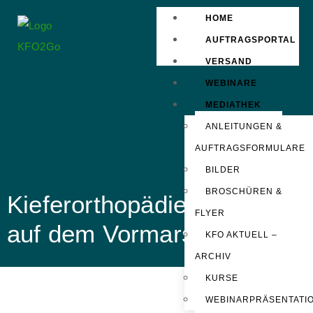
HOME
AUFTRAGSPORTAL
VERSAND
WEBINARE
MEDIATHEK
ANLEITUNGEN &
AUFTRAGSFORMULARE
BILDER
BROSCHÜREN &
Kieferorthopädie in Nepal
FLYER
auf dem Vormarsch
KFO AKTUELL –
ARCHIV
KURSE
WEBINARPRÄSENTATI