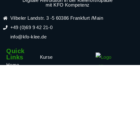
Digitale Revolution in der Kieferorthopädie
mit KFO Kompetenz
Vilbeler Landstr. 3 -5 60386 Frankfurt /Main
+49 (0)69 9 42 21-0
info@kfo-klee.de
Quick
Links
Kurse
Home
Webinare
Auftragsportal
Broschüren
Versand
und Flyer
Blog
KFO Aktuell
Kontakt
Anleitungen &
Auftragsformulare